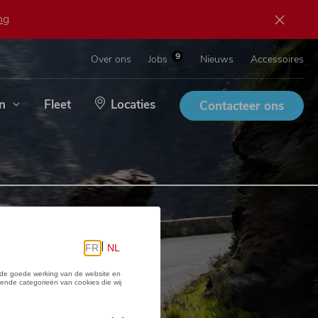
ng
9
Over ons
Jobs
Nieuws
Accessoires
n
Fleet
Locaties
Contacteer ons