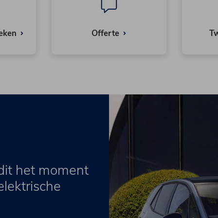
eken
Offerte
T
s dit het moment
lektrische