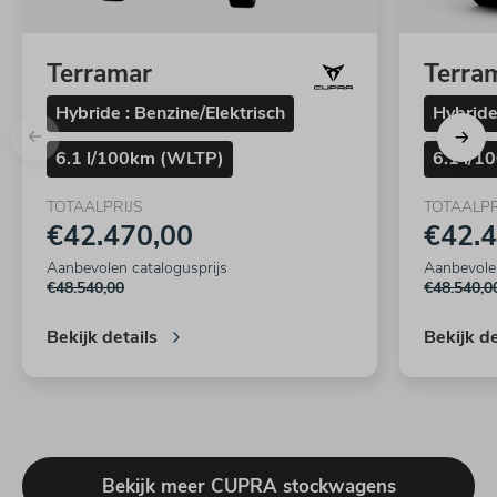
Terramar
Terra
Hybride : Benzine/Elektrisch
Hybride
6.1 l/100km (WLTP)
6.1 l/
TOTAALPRIJS
TOTAALPR
€42.470,00
€42.4
Aanbevolen catalogusprijs
Aanbevolen
€48.540,00
€48.540,0
Bekijk details
Bekijk de
Bekijk meer CUPRA stockwagens