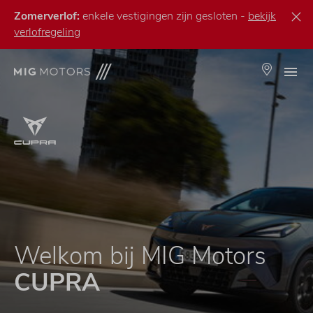
Overslaan
Zomerverlof:
enkele vestigingen zijn gesloten -
bekijk
en
verlofregeling
naar
de
Me
inhoud
Locaties
gaan
Welkom bij MIG Motors
CUPRA