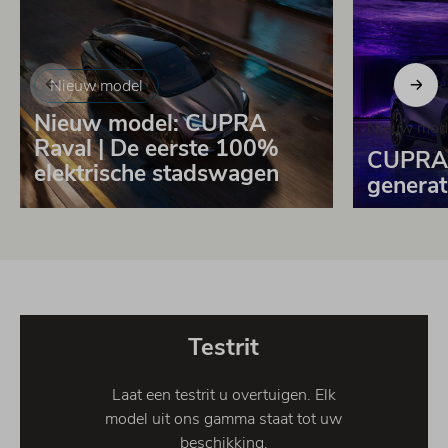
Nieuw model
Nieuw model: CUPRA
Nieuw mod
Raval | De eerste 100%
CUPRA 
elektrische stadswagen
genera
Testrit
Laat een testrit u overtuigen. Elk
model uit ons gamma staat tot uw
beschikking.