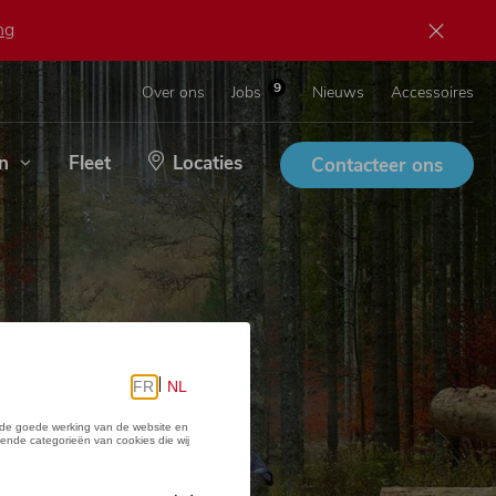
ng
9
Over ons
Jobs
Nieuws
Accessoires
n
Fleet
Locaties
Contacteer ons