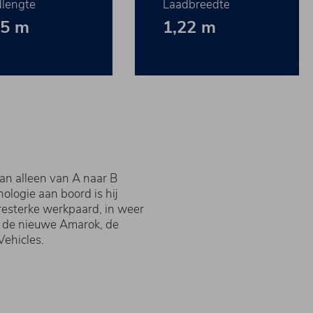
lengte
Laadbreedte
65 m
1,22 m
n alleen van A naar B
ologie aan boord is hij
resterke werkpaard, in weer
u de nieuwe Amarok, de
ehicles.