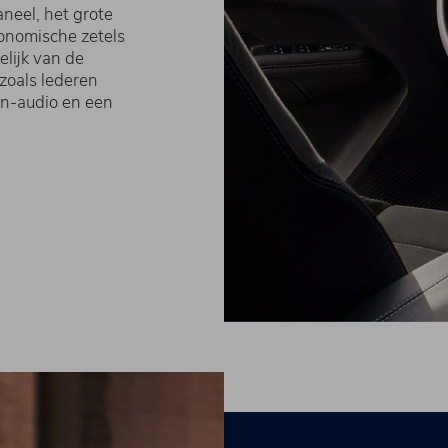
aneel, het grote
onomische zetels
lijk van de
zoals lederen
on-audio en een