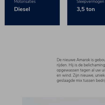
Motorisaties
Sleepvermogen
Diesel
3,5 ton
De nieuwe Amarok is gebou
rijden. Hij is de belichamin
opgewassen tegen al uw uit
en wind. Zijn nieuwe, unie
geslaagde mix tussen bedr