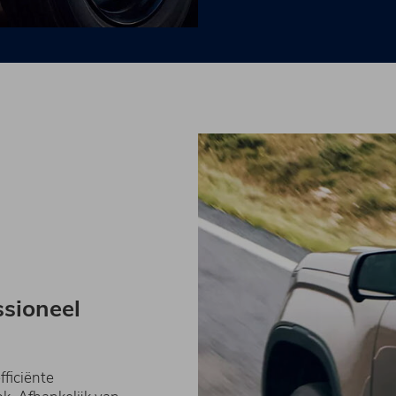
ssioneel
ficiënte