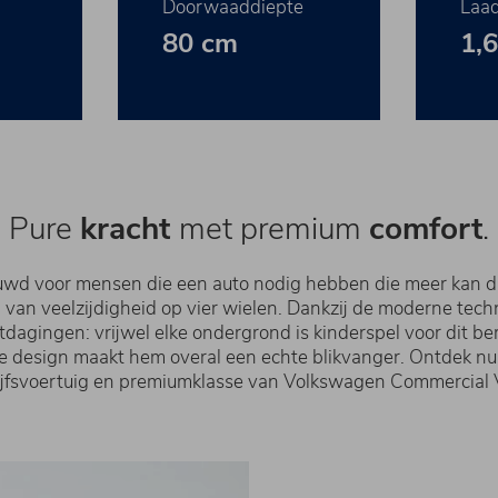
Doorwaaddiepte
Laad
80 cm
1,
Pure
kracht
met premium
comfort
.
wd voor mensen die een auto nodig hebben die meer kan da
g van veelzijdigheid op vier wielen. Dankzij de moderne techn
dagingen: vrijwel elke ondergrond is kinderspel voor dit be
ke design maakt hem overal een echte blikvanger. Ontdek n
ijfsvoertuig en premiumklasse van Volkswagen Commercial V