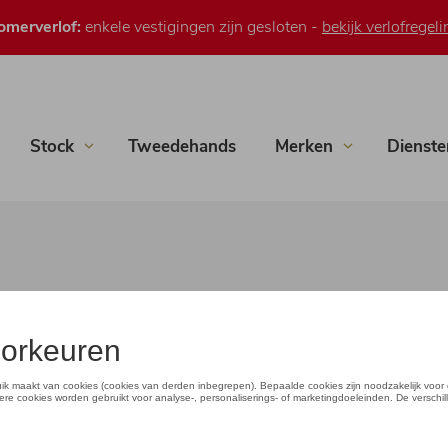
omerverlof:
enkele vestigingen zijn gesloten -
bekijk verlofregeli
Stock
Tweedehands
Merken
Dienste
chadebestek
Schadebestek Aalter
 punt een schadebestek i