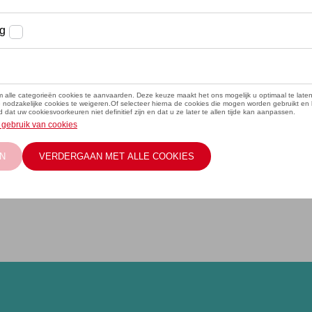
al echter doorgaan bij
Wondercar 
vegem