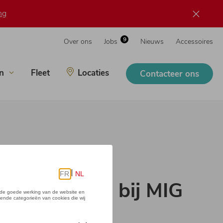
ng
9
Over ons
Jobs
Nieuws
Accessoires
n
Fleet
Locaties
Contacteer ons
n te plannen bij MIG