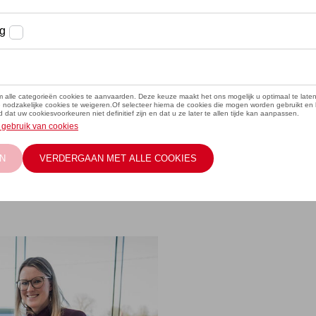
wagen
ek hun
G Motors.
hiermee aan