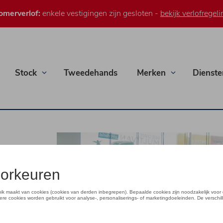
omerverlof:
enkele vestigingen zijn gesloten -
bekijk verlofregeli
Stock
Tweedehands
Merken
Dienste
wagen ID.3 en ID.5
iest