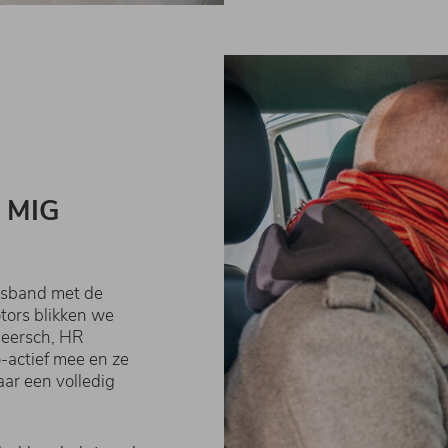
n MIG
nsband met de
tors blikken we
meersch, HR
-actief mee en ze
aar een volledig