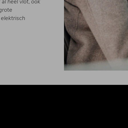
l heel vlot, ook
grote
 elektrisch