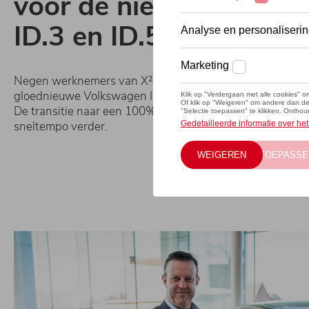
voor de nieuwe Volks
ID.3 en ID.5.
Negen werknemers van X²O badkamers namen deze we
gloednieuwe Volkswagen ID.3 en ID.5 in ontvangst bij MI
De transitie naar een 100% duurzaam wagenpark loopt 
sneltempo verder.