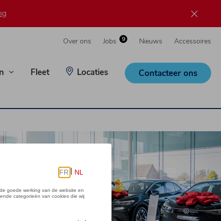
ng
9
Over ons
Jobs
Nieuws
Accessoires
n
Fleet
Locaties
Contacteer ons