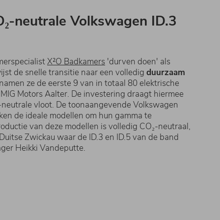
O₂-neutrale Volkswagen ID.3
erspecialist
X²O Badkamers
'durven doen' als
jst de snelle transitie naar een volledig
duurzaam
namen ze de eerste 9 van in totaal 80 elektrische
 MIG Motors Aalter. De investering draagt hiermee
₂-neutrale vloot. De toonaangevende Volkswagen
leken de ideale modellen om hun gamma te
productie van deze modellen is volledig CO₂-neutraal,
t Duitse Zwickau waar de ID.3 en ID.5 van de band
nager Heikki Vandeputte.