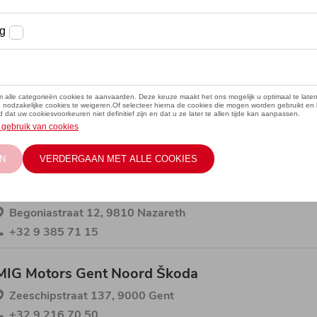
Škoda
MIG Motors Aalter Škoda
Watermolenstraat 1, 9880 Aalter
+32 9 374 10 02
MIG Motors Eke Škoda
Begoniastraat 12, 9810 Nazareth
+32 9 385 71 15
MIG Motors Gent Noord Škoda
Zeeschipstraat 137, 9000 Gent
+32 9 216 70 50